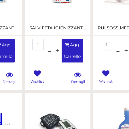
SALVIETTA IGIENIZZANTE ALX PER SUPERFICI 19X22 CONF.20PZ
SALVIETTA IGIENIZZANTE MANI 60% ALCOOL CONF. 50 SALV.
Quantità
Quant
Agg.
Agg.
rrello
Carrello
Wishlist
Wishlist
Dettagli
Dettagli