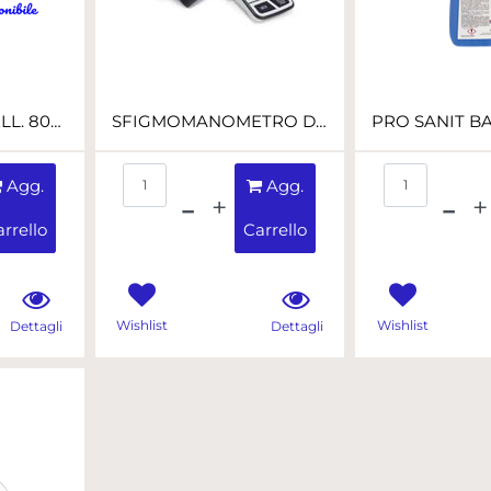
BOBINA PURA CELL. 800 STRAPPI 2V CF2BOBINE
SFIGMOMANOMETRO DIG. LCD 4 POLLICI
Quantità
Quant
Agg.
Agg.
rrello
Carrello
Wishlist
Wishlist
Dettagli
Dettagli