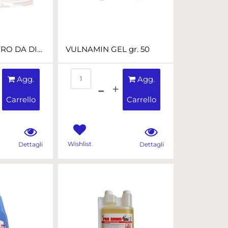
PULSOSSIMETRO DA DITO -
VULNAMIN GEL gr. 50
ità
Quantità
Agg.
Agg.
Carrello
Carrello
Wishlist
Dettagli
Dettagli