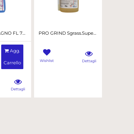
PRO SANIT BAGNO FL 750 ML
PRO GRIND Sgrass.Supercontentrato 1X5 C/DOSATORE
ità
Agg.
Wishlist
Dettagli
Carrello
Dettagli